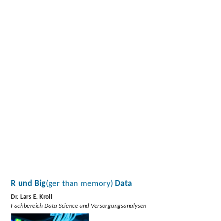
R
und
Big(ger
than
memory)
Data
Dr. Lars
E.
Kroll
Fachbereich
Data
Science
R und Big
(ger than memory)
Data
und
Dr. Lars E. Kroll
Fachbereich Data Science und Versorgungsanalysen
Versorgungsanalysen